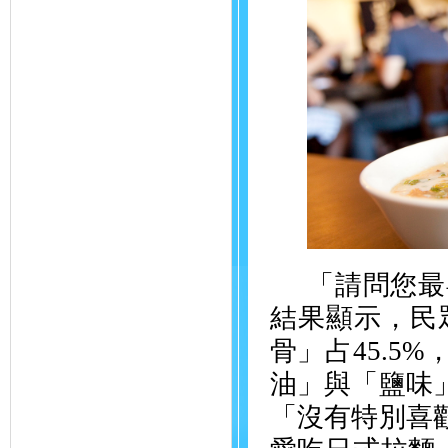
「請問您最
結果顯示，民
骨」占
45.5%
油」與「鹽味
「沒有特別喜