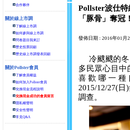
合作夥伴
Pollste
「豚骨」奪冠
關於線上市調
了解線上市調
如何參與線上市調
發佈日期 : 2016年01月
問卷題目我來訂
歷史投票回顧
歷史線上市調發表回顧
冷颼颼的冬
多民眾心目中
關於
Pollster會員
了解會員權益
喜歡哪一種
如何加入Pollster會員
2015/12/27(
日
)
兌換現金流程說明
調查。
兌換現金成功的會員留言
隱私權聲明
安全性聲明
常見Q&A