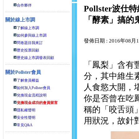
合作夥伴
Pollste
「酵素」搞的
關於線上市調
了解線上市調
如何參與線上市調
發佈日期 : 2016年08月
問卷題目我來訂
歷史投票回顧
歷史線上市調發表回顧
「鳳梨」含有
關於
Pollster會員
分，其中維生
了解會員權益
人食慾大開，
如何加入Pollster會員
兌換現金流程說明
你是否曾在吃
兌換現金成功的會員留言
稱的「咬舌頭
隱私權聲明
安全性聲明
用狀況，故針
常見Q&A