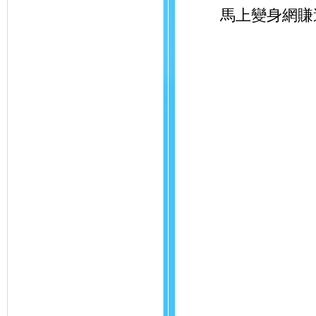
馬上變身網賺