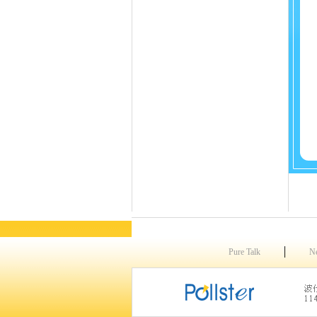
│
Pure Talk
N