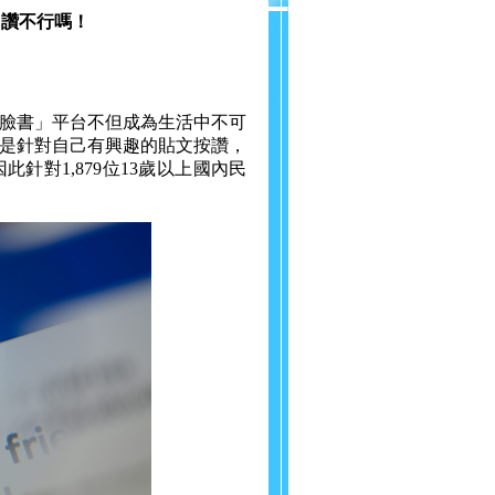
己讚不行嗎！
臉書」平台不但成為生活中不可
是針對自己有興趣的貼文按讚，
此針對1,879位13歲以上國內民