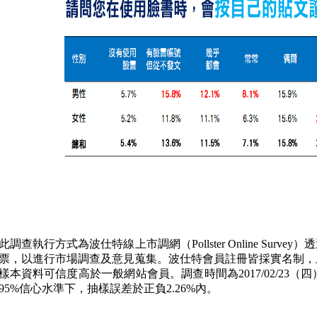
此調查執行方式為波仕特線上市調網（Pollster Online Sur
票，以進行市場調查及意見蒐集。波仕特會員註冊皆採實名制，且經
樣本資料可信度高於一般網站會員。調查時間為2017/02/23（四
95%信心水準下，抽樣誤差於正負2.26%內。