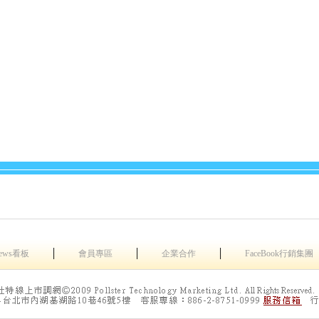
│
│
│
ews看板
會員專區
企業合作
FaceBook行銷集團