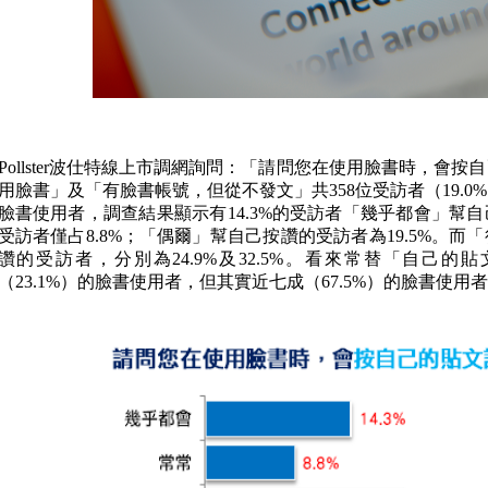
Pollster波仕特線上市調網詢問：「請問您在使用臉書時，會
用臉書」及「有臉書帳號，但從不發文」共358位受訪者（19.
臉書使用者，調查結果顯示有14.3%的受訪者「幾乎都會」幫
受訪者僅占8.8%；「偶爾」幫自己按讚的受訪者為19.5%。
讚的受訪者，分別為24.9%及32.5%。看來常替「自己
（23.1%）的臉書使用者，但其實近七成（67.5%）的臉書使