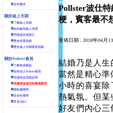
合作夥伴
Pollste
關於線上市調
梗，賓客最不
了解線上市調
如何參與線上市調
問卷題目我來訂
發佈日期 : 2018年04月1
歷史投票回顧
歷史線上市調發表回顧
關於
Pollster會員
結婚乃是人生
了解會員權益
如何加入Pollster會員
當然是精心準
兌換現金流程說明
小時的喜宴除
兌換現金成功的會員留言
隱私權聲明
熱氣氛。但某
安全性聲明
常見Q&A
好友們內心三