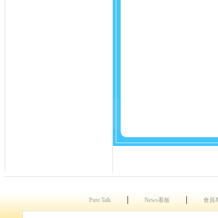
│
│
Pure Talk
News看板
會員