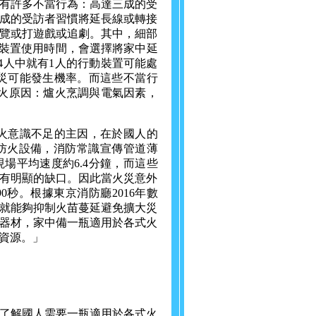
有許多不當行為：高達三成的受
成的受訪者習慣將延長線或轉接
覽或打遊戲或追劇。其中，細部
動裝置使用時間，會選擇將家中延
4人中就有1人的行動裝置可能處
災可能發生機率。而這些不當行
起火原因：爐火烹調與電氣因素，
火意識不足的主因，在於國人的
防火設備，消防常識宣傳管道薄
場平均速度約6.4分鐘，而這些
有明顯的缺口。因此當火災意外
秒。根據東京消防廳2016年數
就能夠抑制火苗蔓延避免擴大災
器材，家中備一瓶適用於各式火
資源。」
了解國人需要一瓶適用於各式火