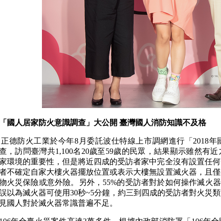
「國人居家防火意識調查」大公開 臺灣國人消防知識不及格
正德防火工業於今年8月委託波仕特線上市調網進行「2018
查，訪問臺灣共1,100名20歲至59歲的民眾，結果顯示雖然
家環境的重要性，但是將近四成的受訪者家中完全沒有設置任何
者不確定自家大樓火器擺放位置或表示大樓無設置滅火器，且僅
物火災保險或意外險。另外，55%的受訪者對於如何操作滅火器
誤以為滅火器可使用30秒~5分鐘，約三到四成的受訪者對火災
見國人對於滅火器常識普遍不足。