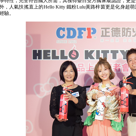
學特性，完全符合國人所需，其獲得臺日雙方國家級認證，更是
外，人氣扶搖直上的Hello Kitty 鐵粉Lulu黃路梓茵更是化
經驗。