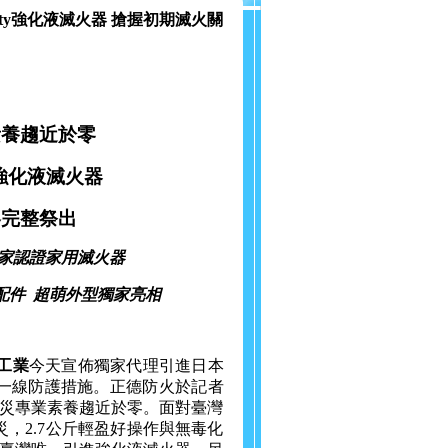
tty強化液滅火器 搶握初期滅火關
素養趨近於零
y強化液滅火器
略完整祭出
國家認證家用滅火器
配件 超萌外型獨家亮相
工業
今天宣佈獨家代理引進日本
有第一線防護措施。正德防火於記者
災專業素養趨近於零。面對臺灣
火災，2.7公斤輕盈好操作與無毒化