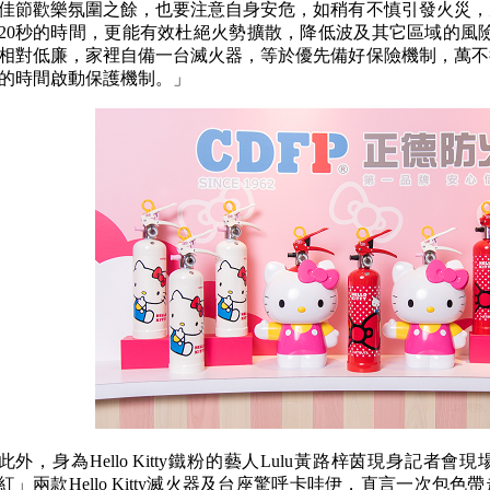
佳節歡樂氛圍之餘，也要注意自身安危，如稍有不慎引發火災，
20秒的時間，更能有效杜絕火勢擴散，降低波及其它區域的風險。He
相對低廉，家裡自備一台滅火器，等於優先備好保險機制，萬不
的時間啟動保護機制。」
此外，身為Hello Kitty鐵粉的藝人Lulu黃路梓茵現身記
紅」兩款Hello Kitty滅火器及台座驚呼卡哇伊，直言一次包