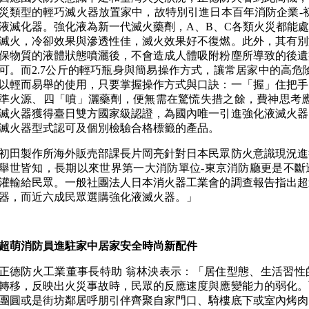
災類型的輕巧滅火器放置家中，故特別引進日本百年消防企業-初田製作
液滅化器。強化液為新一代滅火藥劑，A、B、C各類火災都能
滅火，冷卻效果與滲透性佳，滅火效果好不復燃。此外，其有別
保物質的液體狀態噴灑後，不會造成人體吸附粉塵所導致的後遺
可。而2.7公斤的輕巧瓶身與簡易操作方式，讓常居家中的高危
以輕而易舉的使用，只要掌握操作方式與口訣：一「握」住把手
準火源、四「噴」灑藥劑，便無需在驚慌失措之餘，費神思考應對滅火方
滅火器獲得臺日雙方國家級認證，為國內唯一引進強化液滅火器
滅火器型式認可及個別檢驗合格標籤的產品。
初田製作所海外販売部課長片岡亮針對日本民眾防火意識現況進
舉世皆知，長期以來世界第一大消防單位-東京消防廳更是不斷
灌輸給民眾。一般社團法人日本消火器工業會的調查報告指出超
器，而近六成民眾選購強化液滅火器。」
超萌消防員進駐家中居家安全時尚新配件
正德防火工業董事長特助 翁林泱表示：「居住型態、生活習性
轉移，反映出火災事故時，民眾的反應速度與應變能力的弱化。
團圓或是街坊鄰居呼朋引伴齊聚自家門口、騎樓底下或室內烤肉