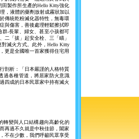
所生產的Hello Kitty強化
處理，液體的藥劑放射成霧狀加以
於傳統乾粉滅化器特性，無毒環
症與傷害，善後處理輕鬆擦拭即
險群-長輩、婦女、甚至小孩都可
、二「拔」起安全栓、三「瞄」
式。此外，Hello Kitty
，更是全國唯一首家獲得住宅用
行剖析：「日本嚴謹的人格特質
透過各種管道，將居家防火意識
過四成的日本民眾家中持有滅火
的轉變與人口結構趨向高齡化的
而再過不久就是中秋佳節，闔家
，不在少數，我們呼籲民眾享受