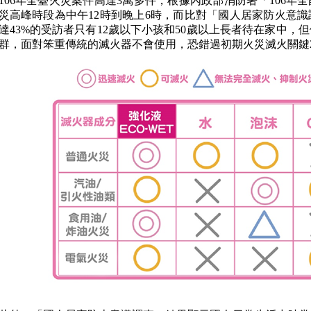
106年全臺火災案件高達3萬多件，根據內政部消防署「106年
災高峰時段為中午12時到晚上6時，而比對「國人居家防火意
達43%的受訪者只有12歲以下小孩和50歲以上長者待在家中，
群，面對笨重傳統的滅火器不會使用，恐錯過初期火災滅火關鍵2