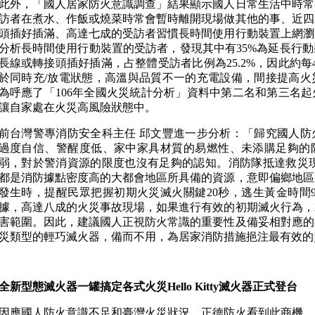
此外，「國人居家防火意識調查」結果顯示國人日常生活中時常
訪者在煮水、作飯或燒菜時常會暫時離開現場做其他的事、近四
頭插好插滿、高達七成的受訪者習慣長時間使用行動裝置上網瀏
分析長時間使用行動裝置的受訪者，發現其中有35%為延長行
長線或轉接頭插好插滿，占整體受訪者比例為25.2%，因此約每
於同時充/放電狀態，高溫與品質不一的充電設備，間接提高火
為呼應了「106年全國火災統計分析」資料中第二名和第三名
讓自家處在火災高風險狀態中。
前台灣警專消防安全科主任 邱文豐進一步分析：「歸究國人防
過度自信、警醒度低、家中家具材質的易燃性、未添購足夠的
弱，對於警消資源的限度也沒有足夠的認知。消防隊抵達救災現
都是消防據點密度高的大都會地區所具備的資源，意即偏鄉地區
發生時，提醒民眾把握初期火災滅火關鍵20秒，逃生黃金時間90
據，高達八成的火災事故現場，如果進行有效的初期滅火行為，
害範圍。因此，建議國人正視防火常識的重要性及備妥相對應的
災類型的輕巧滅火器，備而不用，為居家消防措施挹注最有效的
全新型態滅火器一罐搞定各式火災Hello Kitty滅火器正式登台
因應國人防火意識不足和臺灣火災狀況，正德防火看到此商機，