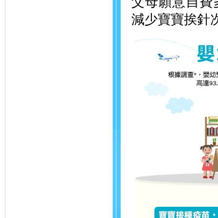
父母願意自費
減少寶寶挨針