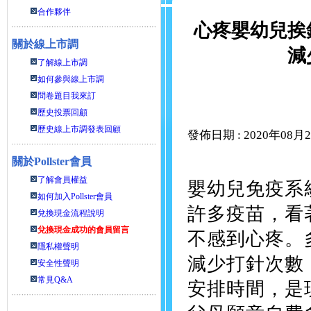
合作夥伴
心疼嬰幼兒挨
關於線上市調
減
了解線上市調
如何參與線上市調
問卷題目我來訂
歷史投票回顧
歷史線上市調發表回顧
發佈日期 : 2020年08月
關於
Pollster會員
了解會員權益
嬰幼兒免疫系
如何加入Pollster會員
許多疫苗，看
兌換現金流程說明
兌換現金成功的會員留言
不感到心疼。
隱私權聲明
減少打針次數
安全性聲明
常見Q&A
安排時間，是現