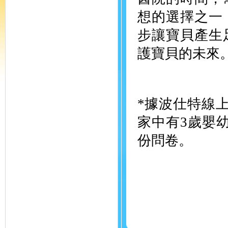
想的選擇之一
步讓寶貝產生
護寶貝的未來
*據波仕特線上
家中有3歲嬰
份問卷。