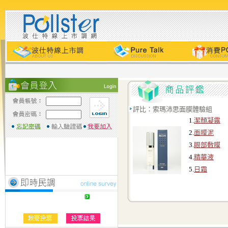
評比：索瑪沛思面膜體驗組
1.
潔顏凝露
2.
面膜泥
3.
眼部敷膜
4.
精華液
5.
日霜