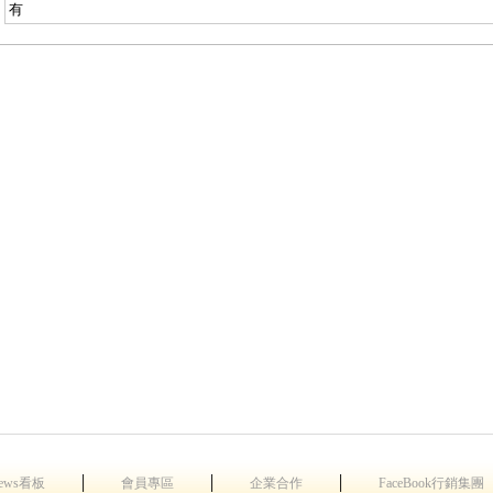
有
│
│
│
ews看板
會員專區
企業合作
FaceBook行銷集團