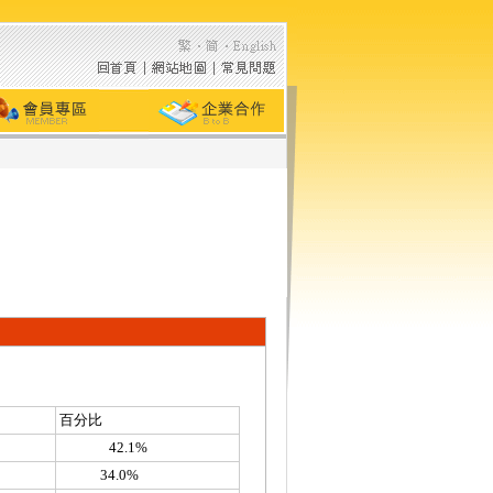
百分比
42.1%
34.0%