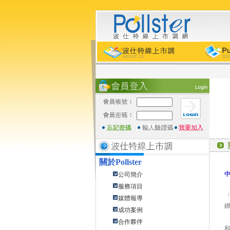
關於
Pollster
公司簡介
服務項目
媒體報導
成功案例
合作夥伴