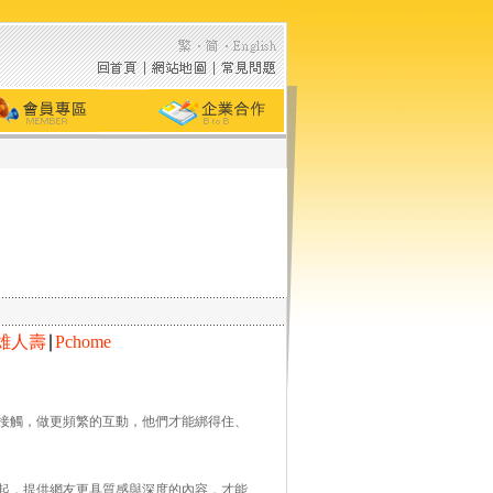
雄人壽
∣
Pchome
接觸，做更頻繁的互動，他們才能綁得住、
起，提供網友更具質感與深度的內容，才能