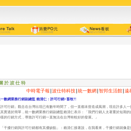
中時電子報
∣
波仕特科技
∣
統一數網
∣
智邦生活館
∣
遠
統一數網業務行銷副總監 賴清仁：
許可行銷
=
畜牧
?!
「許可行銷」觀念在台灣出現已有數年時間了，但一直都未曾造成風潮，現在許多人一
法其實過於簡單，統一數網業務行銷副總監賴清仁表示：「我們行銷人太著重於短期的
這樣的行銷方式，導致許可行銷一直無法在台灣有較好的發展。」
「干擾行銷與許可行銷都有其優缺點」：賴清仁接著說，在我看來，干擾行銷就像是