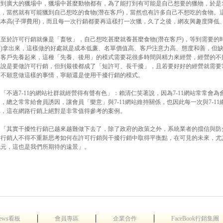
入到廣大的獵場中，獵場中甚麼動物都有，為了能打到有可能是自己想要的獵物，於是
後，當然就有可能獵到自己想吃的食物(潛在客戶)，當然也有許多自己不想吃的食物。
成本高(子彈費用)，而且每一次行銷都要再這樣打一次獵，久了之後，網友興趣度降低
至於許可行銷就像是「畜牧」，自己想吃甚麼就養甚麼食物(潛在客戶)，等到需要的
戶)拿出來，這樣做的好處就是成本低廉、名單價值高、客戶注意力高、態度和善，但
的客戶先養起來，這種「先養、後用」的模式需要花很多時間與精力來經營，經營的不
人說是要做許可行銷，但到最後都成了「短許可、長干擾」，且若要好好的經營就需要
司不願意做這樣的事情，寧願還是使用干擾行銷的模式。
「不過7-11的網站社群就經營得有聲有色」：賴清仁笑著說，因為7-11網站常常會
，總之常常給會員誘因，讓會員「樂意」與7-11網站維持關係，也因此每一次與7-1
率，這在網路行銷上絕對是非常值得參考的案例。
「其實干擾性行銷已越來越難做下去了，除了政府的政策之外，系統業者的擋信與防
得行銷人不得不重新思考如何在許可行銷與干擾行銷中取得平衡點，在可見的未來，尤其是P
紀元，這也是我們所期待的遠景」。
│
│
│
ews看板
會員專區
企業合作
FaceBook行銷集團