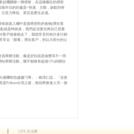
拿起機關槍一陣掃射，在這種瘋狂的掃射
這樣作法的好處是~快速、主動，缺點則有
、注意力降低、甚至是產生反感。
時候就進入欄中直接將想吃的食物(潛在客
缺點就是時效差，我們必須要先將自己想要
好客戶就會跑走了，我就常見到有許多行銷
常常去「餵養」潛在客戶，所以大部分的公
為會員舉辦活動，像是折扣或是抽獎等不一而
1網站舉辦活動，幾乎都會有超過15%的開信
火牆機制也越趨刁專」：賴清仁說，「這使
ollster出現之後，相信將會進入另ㄧ個
│
LIFE 生活網