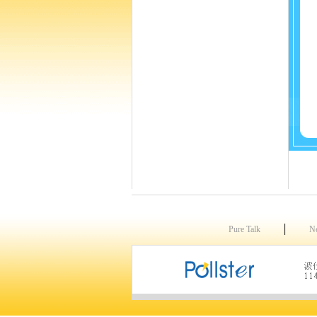
│
Pure Talk
N