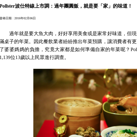
Pollster波仕特線上市調：過年團圓飯，就是要「家」的味道！
發佈日期 : 2016年02月06日
過年就是要大魚大肉，好好享用美食或是家常好味道，但現
滿桌子的年菜。因此餐飲業者紛紛推出年菜預購，讓消費者有更
了婆婆媽媽的負擔，究竟大家都是如何準備自家的年菜呢？
Pol
1,139
位
13
歲以上民眾進行調查。