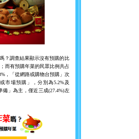
嗎？
調查結果顯示沒有預購的比
；而有預購年菜的民眾比例共占
3%
，「從網路或購物台預購」次
或市場預購」，分別為
5.2%
及
準備」為主，僅近三成
(27.4%)
左