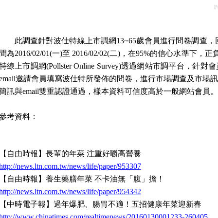
此調查針對波仕特線上市調網
13~65
歲會員進行問卷調查，
間為
2016/02/01(
一
)
至
2016/02/02(
二
)
，在
95%
的信心水準下，正
特線上市調網
(Pollster Online Survey)
透過網站市調平台，針對會
email
邀請會員填寫波仕特所發佈的問卷，進行市場調查及市場訊
簡訊與
email
雙重認證通過
，樣本資料可信度高於一般網站會員。
參考資料：
【自由時報】長輩的年菜 注重好嚼高營養
http://news.ltn.com.tw/news/life/paper/953307
【自由時報】養生藥膳年菜 不卡油無「腹」擔！
http://news.ltn.com.tw/news/life/paper/954342
【中時電子報】過年爆肥、腸胃不適！五招健康年菜迎新春
http://www.chinatimes.com/realtimenews/20160130001233-260405