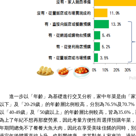
進一步以「年齡」為基礎進行交叉分析，家中年菜是由「家
以下」及「
20-29
歲」的年齡層比例較高，分別為
76.5%
及
70.7%
以「
40-49
歲」及「
50
歲以上」的年齡層比例較高，皆為
35.6%
，
為上了年紀不想再那麼勞累，因此考量方便性而選擇預購年菜，
年期間總免不了餐餐大魚大肉，因此在享受美味佳餚的同時，別
過完年後體重直線上升，也影響健康。尤其對老人家來說，過於