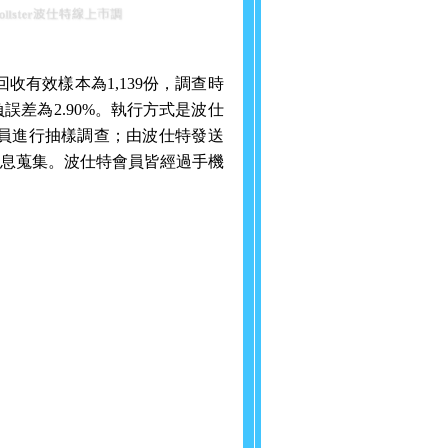
回收有效樣本為
1,139
份，調查時
負誤差為
2.90%
。執行方式是波仕
員進行抽樣調查；由波仕特發送
息蒐集。波仕特會員皆經過手機