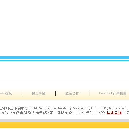
│
│
│
ews看板
會員專區
企業合作
FaceBook行銷集團