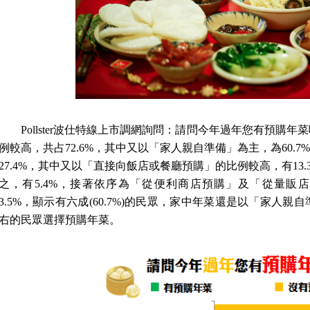
Pollster
波仕特
線上市調網詢問：請問今年過年您有預購年菜
例較高，共占
72.6%
，其中又以「家人親自準備」為主，為
60.7%
27.4%
，其中又以「直接向飯店或餐廳預購」的比例較高，有
13.
之，有
5.4%
，接著依序為「從便利商店預購」及「從量販店
3.5%
，顯示有六成
(60.7%)
的民眾，家中年菜還是以「家人親自
右的民眾選擇預購年菜。