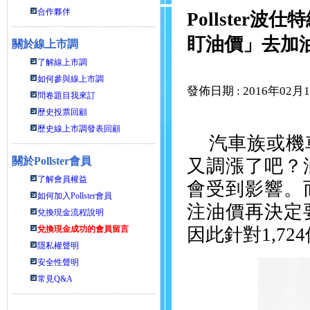
合作夥伴
Pollste
盯油價」去加
關於線上市調
了解線上市調
如何參與線上市調
發佈日期 : 2016年02月
問卷題目我來訂
歷史投票回顧
歷史線上市調發表回顧
汽車族或機
關於
Pollster會員
又調漲了吧？
了解會員權益
會受到影響。
如何加入Pollster會員
注油價再決定
兌換現金流程說明
兌換現金成功的會員留言
因此針對
1,724
隱私權聲明
安全性聲明
常見Q&A