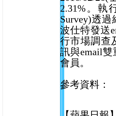
2.31%
。執
Survey)
透過
波仕特發送
e
行市場調查
訊與
email
雙
會員。
參考資料：
【蘋果日報