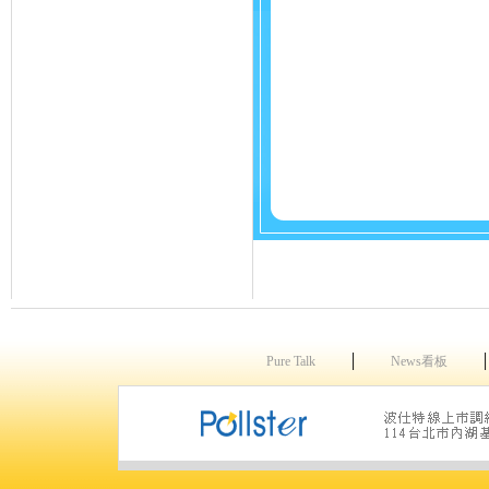
│
Pure Talk
News看板