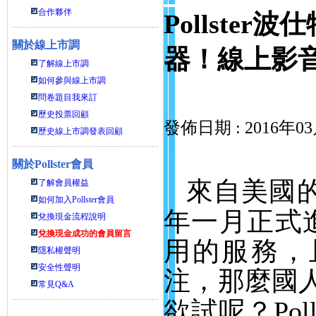
合作夥伴
Pollst
關於線上市調
器！線上影
了解線上市調
如何參與線上市調
問卷題目我來訂
歷史投票回顧
發佈日期 : 2016年0
歷史線上市調發表回顧
關於
Pollster會員
來自美國
了解會員權益
如何加入Pollster會員
年一月正式
兌換現金流程說明
兌換現金成功的會員留言
用的服務，
隱私權聲明
安全性聲明
注，那麼國
常見Q&A
欲試呢？
Poll