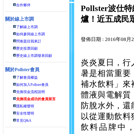
合作夥伴
Pollste
爐！近五成民
關於線上市調
了解線上市調
如何參與線上市調
發佈日期 : 2016年08月
問卷題目我來訂
歷史投票回顧
歷史線上市調發表回顧
炎炎夏日，行
關於
Pollster會員
暑是相當重要
了解會員權益
補水飲料」來
如何加入Pollster會員
兌換現金流程說明
體液與電解質
兌換現金成功的會員留言
防脫水外，還
隱私權聲明
安全性聲明
以從運動飲料
常見Q&A
飲料品牌中