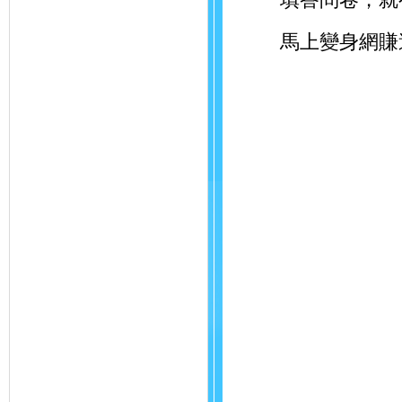
馬上變身網賺達