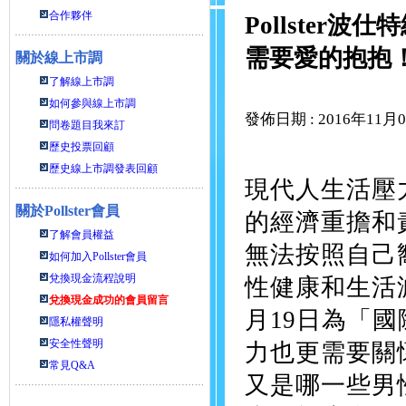
合作夥伴
Pollste
需要愛的抱抱
關於線上市調
了解線上市調
如何參與線上市調
發佈日期 : 2016年11月
問卷題目我來訂
歷史投票回顧
歷史線上市調發表回顧
現代人生活壓
關於
Pollster會員
的經濟重擔和
了解會員權益
無法按照自己
如何加入Pollster會員
兌換現金流程說明
性健康和生活
兌換現金成功的會員留言
月19日為「
隱私權聲明
安全性聲明
力也更需要關
常見Q&A
又是哪一些男