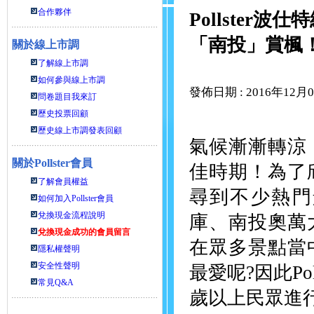
合作夥伴
Pollste
「南投」賞楓
關於線上市調
了解線上市調
如何參與線上市調
發佈日期 : 2016年12月
問卷題目我來訂
歷史投票回顧
歷史線上市調發表回顧
氣候漸漸轉涼
關於
Pollster會員
佳時期！為了
了解會員權益
尋到不少熱門
如何加入Pollster會員
兌換現金流程說明
庫、南投奧萬
兌換現金成功的會員留言
在眾多景點當
隱私權聲明
安全性聲明
最愛呢?因此Pol
常見Q&A
歲以上民眾進