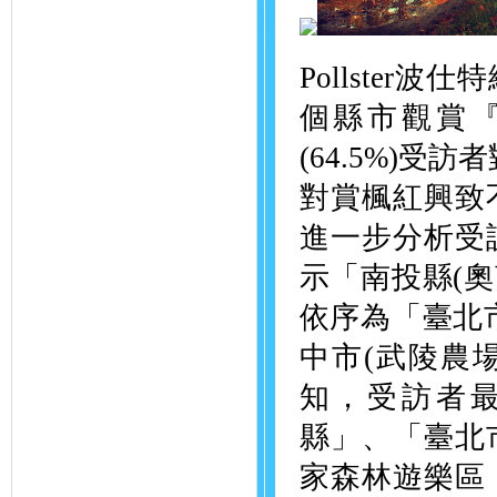
Pollste
個縣市觀賞
(64.5%)受
對賞楓紅興致
進一步分析受
示「南投縣(奧
依序為「臺北市
中市(武陵農場
知，受訪者
縣」、「臺北
家森林遊樂區