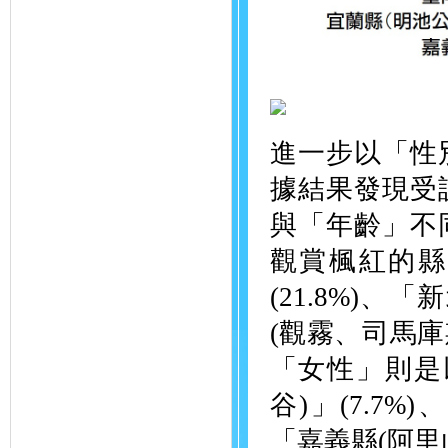
進一步以「性
據結果發現受
與「年齡」不
觀賞楓紅的縣
(21.8%)、
(觀霧、司馬庫
「女性」則是
谷)」(7.7%
「嘉義縣(阿里山