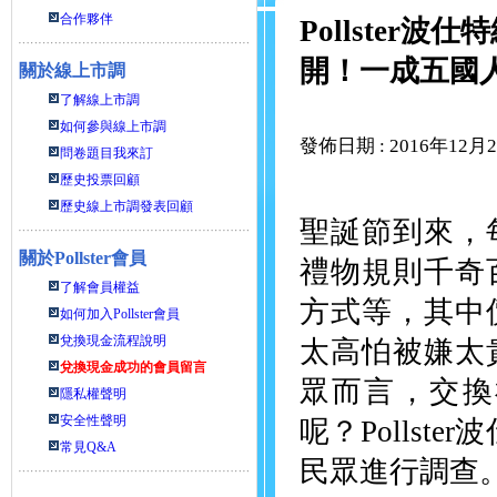
合作夥伴
Pollste
開！一成五國
關於線上市調
了解線上市調
如何參與線上市調
發佈日期 : 2016年12月
問卷題目我來訂
歷史投票回顧
歷史線上市調發表回顧
聖誕節到來，
關於
Pollster會員
禮物規則千奇
了解會員權益
方式等，其中
如何加入Pollster會員
兌換現金流程說明
太高怕被嫌太
兌換現金成功的會員留言
眾而言，交換
隱私權聲明
安全性聲明
呢？Pollst
常見Q&A
民眾進行調查