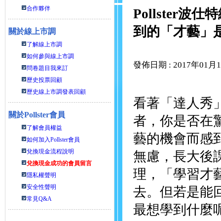
合作夥伴
Pollste
到的「才藝」
關於線上市調
了解線上市調
如何參與線上市調
發佈日期 : 2017年01月
問卷題目我來訂
歷史投票回顧
歷史線上市調發表回顧
看著「達人秀
關於
Pollster會員
者，你是否在
了解會員權益
藝的機會而感
如何加入Pollster會員
兌換現金流程說明
無慮，長大後
兌換現金成功的會員留言
理，「學習才
隱私權聲明
安全性聲明
去。但若是能
常見Q&A
最想學到什麼