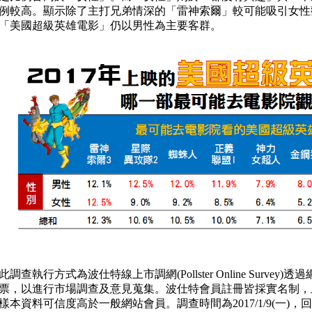
例較高。顯示除了主打兄弟情深的「雷神索爾」較可能吸引女性
「美國超級英雄電影」仍以男性為主要客群。
此調查執行方式為波仕特線上市調網(Pollster Online Surve
票，以進行市場調查及意見蒐集。波仕特會員註冊皆採實名制，且經
樣本資料可信度高於一般網站會員。調查時間為2017/1/9(一)，回