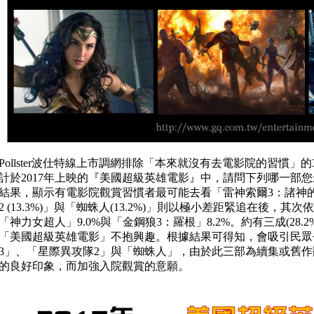
Pollster波仕特線上市調網排除「本來就沒有去電影院的習慣」的37
計於2017年上映的『美國超級英雄電影』中，請問下列哪一部
結果，顯示有電影院觀賞習慣者最可能去看「雷神索爾3：諸神的黃昏
2 (13.3%)」與「蜘蛛人(13.2%)」則以極小差距緊追在後，其次依
「神力女超人」9.0%與「金鋼狼3：羅根」8.2%。約有三成(28.2
「美國超級英雄電影」不抱興趣。根據結果可得知，會吸引民眾
3」、「星際異攻隊2」與「蜘蛛人」，由於此三部為續集或舊
的良好印象，而加強入院觀賞的意願。