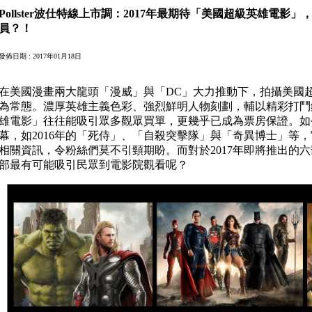
Pollster波仕特線上市調：2017年最期待「美國超級英雄電影
員？！
發佈日期 : 2017年01月18日
在美國漫畫兩大龍頭「漫威」與「DC」大力推動下，拍攝美國
為常態。濃厚英雄主義色彩、強烈鮮明人物刻劃，輔以精彩打鬥
雄電影」往往能吸引眾多觀眾買單，更幾乎已成為票房保證。如
幕，如2016年的「死侍」、「自殺突擊隊」與「奇異博士」等
相關資訊，令粉絲們莫不引頸期盼。而對於2017年即將推出的
部最有可能吸引民眾到電影院觀看呢？