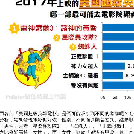
而各部「美國超級英雄電影」是否可能吸引到不同的客群呢？進
分析，結果發現電影偏好依「性別」不同而具顯著差異。結果顯
「男性」去看「星際異攻隊2」、「蜘蛛人」、「正義聯盟 I」
之比例皆高於「女性」。而「女性」則於「都沒有興趣」與「本