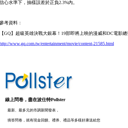
信心水準下，抽樣誤差於正負2.3%內。
參考資料：
【GQ】超級英雄決戰大銀幕！19部即將上映的漫威和DC電影總
http://www.gq.com.tw/entertainment/movie/content-21585.html
線上問卷，盡在
波仕特Pollster
最新、最多元的市調新聞發表，
填答問卷，就有現金回饋、禮券、禮品等多樣好康送給您