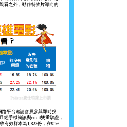
觀看之外，動作特效片導向的
y)透過網路平台邀請會員參與即時投
手機簡訊與email雙重驗證，
收有效樣本為1,823份，在95%