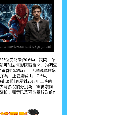
5位受訪者(20.6%)，詢問「預
您最可能去電影院觀看？」的調查
(15.5%)」，「星際異攻隊
序為「正義聯盟 I」12.6%、
%)比例則表示對2017年上映的
去電影院的分別為「雷神索爾
作翻拍，顯示民眾可能基於對前作