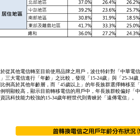
對於從其他電信轉至目前使用品牌之用戶，波仕特針對「中華電
」三大電信進行「年齡」之比較，發現「15-24歲」與「25-3
之比例高於其他年齡層，而「45歲以上」的年長族群選擇轉移至
比例明顯較高，顯示目前轉移電信的用戶中，年長族群較偏好「
資訊科技能力較強的15-34歲年輕世代則青睞於「遠傳電信」。