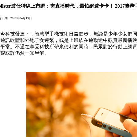
ollster波仕特線上市調：夯直播時代，最怕網速卡卡！ 2017
日期 : 2017年04月13日
現今科技發達下，智慧型手機技術日益進步，無論是少年少女們
路通訊軟體和外地子女連繫，或是上班族在通勤途中觀賞最新播
鬆平常。不過在享受科技所帶來便利的同時，民眾對於行動上網
影響或許仍然一知半解。