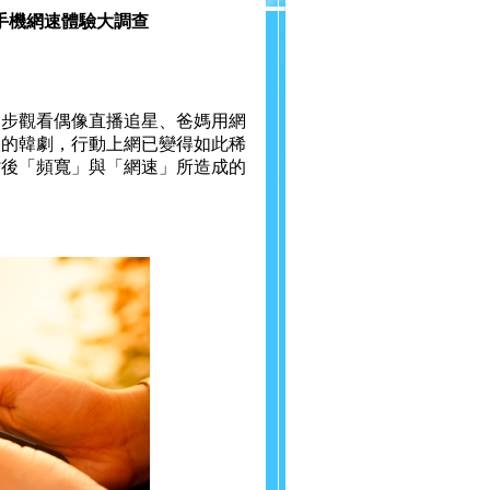
臺灣手機網速體驗大調查
同步觀看偶像直播追星、爸媽用網
映的韓劇，行動上網已變得如此稀
背後「頻寬」與「網速」所造成的