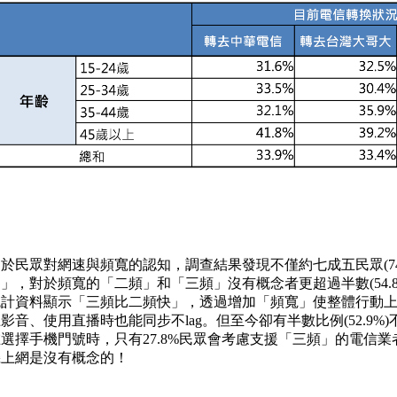
於民眾對網速與頻寬的認知，調查結果發現不僅約七成五民眾(74
」，對於頻寬的「二頻」和「三頻」沒有概念者更超過半數(54.
統計資料顯示「三頻比二頻快」，透過增加「頻寬」使整體行動
影音、使用直播時也能同步不lag。但至今卻有半數比例(52.9
選擇手機門號時，只有27.8%民眾會考慮支援「三頻」的電信
機上網是沒有概念的！