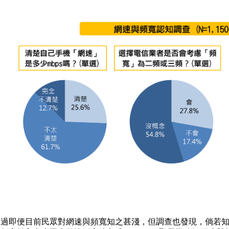
不過即便目前民眾對網速與頻寬知之甚淺，但調查也發現，倘若