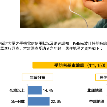
探討大眾之手機電信使用狀況及網速認知，Pollster波仕特即時線
民眾進行調查。本次調查受訪者之年齡、居住地區之資料如下：