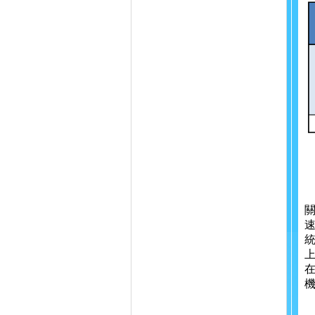
關
速
上
在