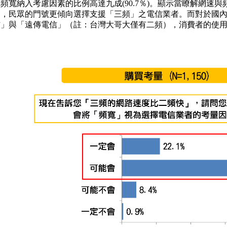
頻寬納入考慮因素的比例高達九成(90.7％)。顯示當瞭解網速
後，民眾的門號更傾向選擇支援「三頻」之電信業者。而對於國
信」與「遠傳電信」（註：台灣大哥大僅有二頻），消費者的使