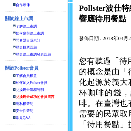
合作夥伴
Pollste
響應待用餐點
關於線上市調
了解線上市調
如何參與線上市調
發佈日期 : 2018年03月
問卷題目我來訂
歷史投票回顧
歷史線上市調發表回顧
您有聽過「待用餐
關於
Pollster會員
的概念是由「
了解會員權益
化起源於義大
如何加入Pollster會員
兌換現金流程說明
杯咖啡的錢，
兌換現金成功的會員留言
啡。在臺灣也
隱私權聲明
安全性聲明
需要的民眾取
常見Q&A
「待用餐點」提