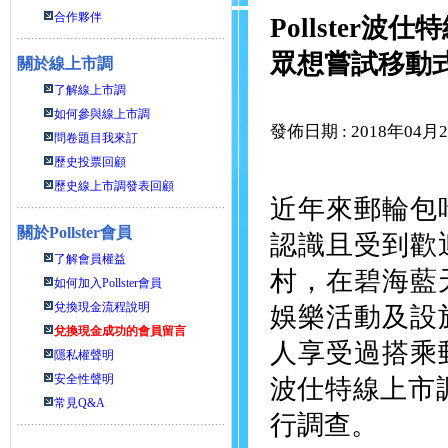
合作夥伴
Pollste
眾想嘗試移動
關於線上市調
了解線上市調
如何參與線上市調
發佈日期 : 2018年04月
問卷題目我來訂
歷史投票回顧
歷史線上市調發表回顧
近年來郵輪包
關於
Pollster會員
認識且受到歡
了解會員權益
村，在碧海藍
如何加入Pollster會員
兌換現金流程說明
娛樂活動及設
兌換現金成功的會員留言
人享受過搭乘郵
隱私權聲明
安全性聲明
波仕特線上市調
常見Q&A
行調查。