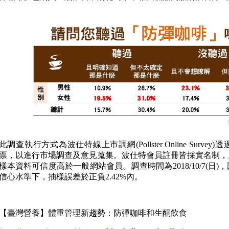
此調查執行方式為波仕特線上市調網(Pollster Online Sur
票，以進行市場調查及意見蒐集。波仕特會員註冊皆採實名制，且經
樣本資料可信度高於一般網站會員。調查時間為2018/10/7(日)，
信心水準下，抽樣誤差於正負2.42%內。
【臺灣營養】體重管理新趨勢：防彈咖啡和生酮飲食