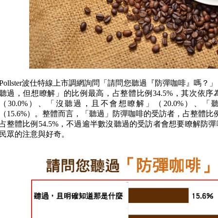
Pollster波仕特線上市調網詢問「請問您聽過『防彈咖啡』嗎
聽過，但想瞭解」的比例最高，占整體比例34.5%，其次依
（30.0%）、「沒聽過，且不會想瞭解」（20.0%）、
（15.6%）。整體而言，「聽過」防彈咖啡的受訪者，占整體比例
占整體比例54.5%，不過逾半數沒聽過的受訪者會想要瞭解防
民眾的注意與好奇。