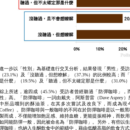
進一步以「性別」為基礎進行交叉分析，結果發現「男性」受訪
（23.1%）及「沒聽過，但想瞭解」（37.3%）的比例較高；
是什麼」（19.5%）及「聽過，但不太確定那是什麼」（31.0%
綜上所述，逾四成（45.5%）受訪者曾經聽過「防彈咖啡」
性」高。「防彈咖啡」一詞由戴夫．阿斯普雷（Dave Aspre
中所品嚐到的酥油茶，在其多次嘗試及改良下，而成為現今的「防彈
Coffee）。防彈咖啡與一般咖啡的不同在於防彈咖啡是以一般
製而成，不僅能增加飽足感、維持血糖，更能提振精神，而飲用
如同能防彈一般，因此被命名為「防彈咖啡」。另外，有些以生
彈咖啡」也納入生酮飲食中的範疇中，藉由低醣高脂的飲食方式