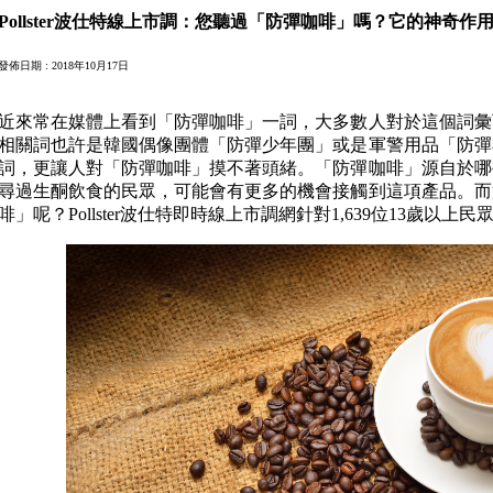
Pollster波仕特線上市調：您聽過「防彈咖啡」嗎？它的神奇作
發佈日期 : 2018年10月17日
近來常在媒體上看到「防彈咖啡」一詞，大多數人對於這個詞彙
相關詞也許是韓國偶像團體「防彈少年團」或是軍警用品「防彈
詞，更讓人對「防彈咖啡」摸不著頭緒。「防彈咖啡」源自於哪
尋過生酮飲食的民眾，可能會有更多的機會接觸到這項產品。而
啡」呢？Pollster波仕特即時線上市調網針對1,639位13歲以上