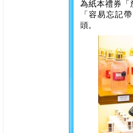
為紙本禮券「
「容易忘記帶
頭。