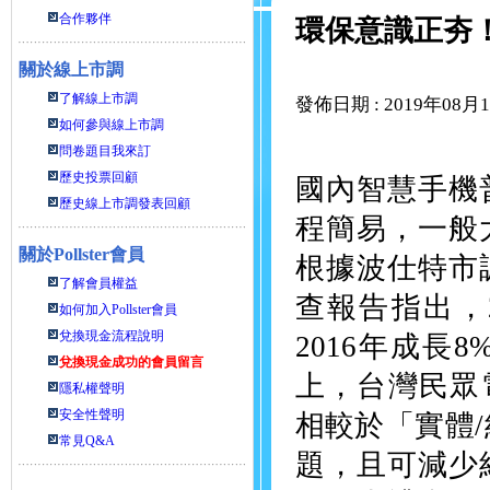
合作夥伴
環保意識正夯
關於線上市調
了解線上市調
發佈日期 : 2019年08月
如何參與線上市調
問卷題目我來訂
歷史投票回顧
國內智慧手機
歷史線上市調發表回顧
程簡易，一般
關於
Pollster會員
根據波仕特市
了解會員權益
查報告指出，
如何加入Pollster會員
兌換現金流程說明
2016年成
兌換現金成功的會員留言
上，台灣民眾
隱私權聲明
安全性聲明
相較於「實體
常見Q&A
題，且可減少