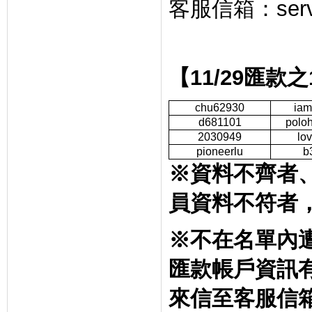
客服信箱：
ser
【
11/29
匯款之
chu62930
iam
d681101
polo
2030949
lo
pioneerlu
b
※資料不齊者
員資料不符者
※不在名單內
匯款帳戶資訊
來信至客服信