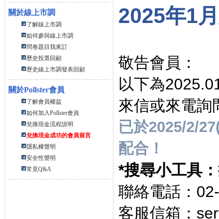
2025
年
1
月
關於線上市調
了解線上市調
如何參與線上市調
問卷題目我來訂
敬告會員：
歷史投票回顧
歷史線上市調發表回顧
以下為
2025.0
關於
Pollster會員
來信或來電詢
了解會員權益
如何加入Pollster會員
已於
2025/2/27
兌換現金流程說明
兌換現金成功的會員留言
配合！
隱私權聲明
安全性聲明
*
搜尋小工具：
常見Q&A
聯絡電話：
02
客服信箱：
ser