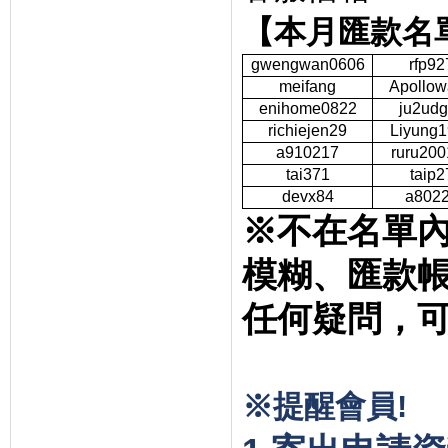
【本月匯款名
gwengwan0606
rfp92
meifang
Apollo
enihome0822
ju2udg
richiejen29
Liyung
a910217
ruru200
tai371
taip2
devx84
a802
※不在名單
模糊、匯款
任何疑問，
※提醒會員
!