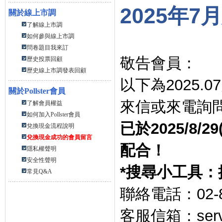
2025
年
7
月
關於線上市調
了解線上市調
如何參與線上市調
問卷題目我來訂
敬告會員：
歷史投票回顧
歷史線上市調發表回顧
以下為
2025.07
關於
Pollster會員
來信或來電詢
了解會員權益
如何加入Pollster會員
已於
2025/8/29
兌換現金流程說明
兌換現金成功的會員留言
配合！
隱私權聲明
安全性聲明
*
搜尋小工具：
常見Q&A
聯絡電話：
02-
客服信箱：
ser