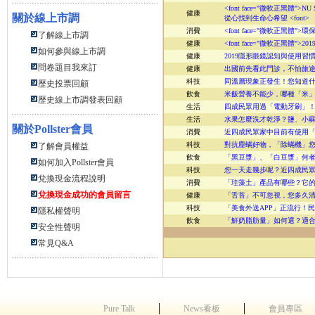
<font face="微軟正黑體"
健康
關於線上市調
從心找到生命心希望 <font>
消費
<font face="微軟正黑體
了解線上市調
健康
<font face="微軟正黑
如何參與線上市調
健康
2019隱形眼鏡認知與使用習慣調
問卷題目我來訂
健康
出國前先看此門診，不怕旅途健
科技
同溫層現象正發生！您知道什麼
歷史投票回顧
飲食
米飯營養不能少，哪種「米」營
歷史線上市調發表回顧
生活
四成民眾用過「電動牙刷」！潔
生活
水果怎麼洗才乾淨？鹽、小蘇打
關於
Pollster會員
消費
近四成民眾家中目前有使用「香
科技
對抗塵蟎好物，「除蟎機」您聽
了解會員權益
飲食
「黑豆漿」、「白豆漿」何者營
如何加入Pollster會員
科技
您一天走幾步呢？近四成民眾有
兌換現金流程說明
消費
「珪藻土」產品有哪些？它的作
兌換現金成功的會員留言
健康
「舌苔」不可忽視，您多久清潔
科技
「美食外送APP」正流行！民眾
隱私權聲明
飲食
「鮮奶脂肪量」如何選？適合飲
安全性聲明
常見Q&A
│
│
Pure Talk
News看板
會員專區